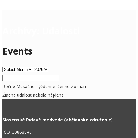
Archívy:
Udalosti
Events
Ročne
Mesačne
Týždenne
Denne
Zoznam
Žiadna udalosť nebola nájdená!
Slovenské ľadové medvede (občianske združenie)
IČO: 30868840