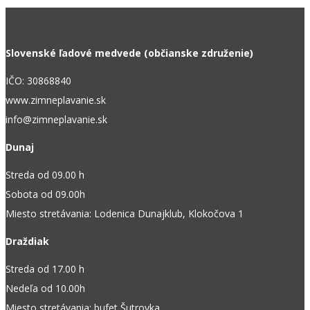
Slovenské ľadové medvede (občianske združenie)
IČO: 30868840
www.zimneplavanie.sk
info@zimneplavanie.sk
Dunaj
Streda od 09.00 h
Sobota od 09.00h
Miesto stretávania: Lodenica Dunajklub, Klokočova 1
Draždiak
Streda od 17.00 h
Nedeľa od 10.00h
Miesto stretávania: bufet Šutrovka