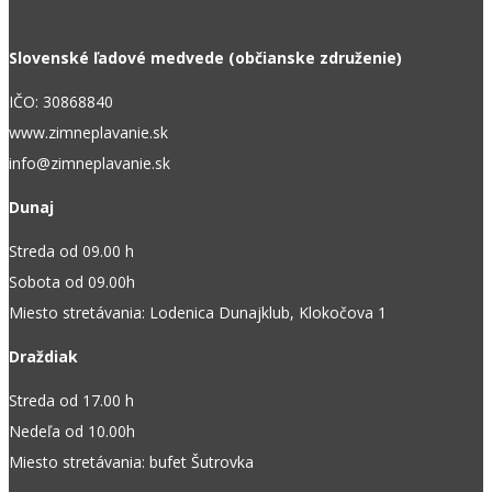
Slovenské ľadové medvede (občianske združenie)
IČO: 30868840
www.zimneplavanie.sk
info@zimneplavanie.sk
Dunaj
Streda od 09.00 h
Sobota od 09.00h
Miesto stretávania: Lodenica Dunajklub, Klokočova 1
Draždiak
Streda od 17.00 h
Nedeľa od 10.00h
Miesto stretávania: bufet Šutrovka