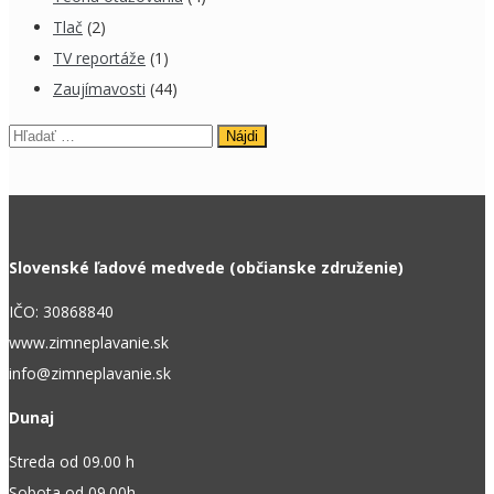
Tlač
(2)
TV reportáže
(1)
Zaujímavosti
(44)
Hľadať:
Slovenské ľadové medvede (občianske združenie)
IČO: 30868840
www.zimneplavanie.sk
info@zimneplavanie.sk
Dunaj
Streda od 09.00 h
Sobota od 09.00h