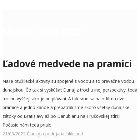
Mesiac:
máj 2022
Ľadové medvede na pramici
Naše otužilecké aktivity sú spojené s vodou a to prevažne vodou
dunajskou. Čo tak si vyskúšať Dunaj z trochu inej perspektívy, teda
trochu vyššej, ako je pri plávaní. A tak sme sa nalodili na dve
pramice a jedno kanoe a prepátrali sme skoro všetky dunajské
zátoky od Bratislavy až po Danubianu na Hrušovskej zdrži.
Počasie nám teda prialo.
21/05/2022
Články o podujatiach
kleinert