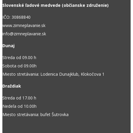
Slovenské ľadové medvede (občianske združenie)
IČO: 30868840
www.zimneplavanie.sk
info@zimneplavanie.sk
Dunaj
Streda od 09.00 h
Sobota od 09.00h
Miesto stretávania: Lodenica Dunajklub, Klokočova 1
Draždiak
Streda od 17.00 h
Nedeľa od 10.00h
Miesto stretávania: bufet Šutrovka