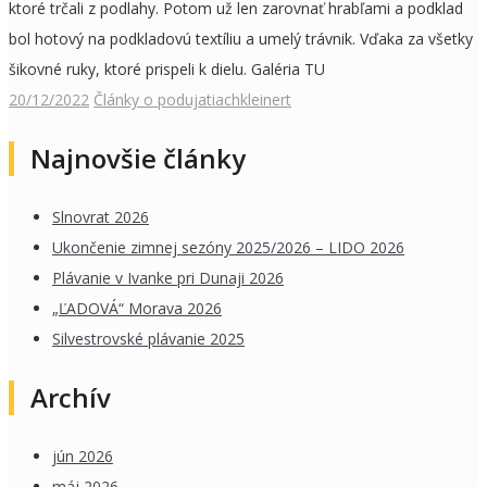
ktoré trčali z podlahy. Potom už len zarovnať hrabľami a podklad
bol hotový na podkladovú textíliu a umelý trávnik. Vďaka za všetky
šikovné ruky, ktoré prispeli k dielu. Galéria TU
20/12/2022
Články o podujatiach
kleinert
Najnovšie články
Slnovrat 2026
Ukončenie zimnej sezóny 2025/2026 – LIDO 2026
Plávanie v Ivanke pri Dunaji 2026
„ĽADOVÁ“ Morava 2026
Silvestrovské plávanie 2025
Archív
jún 2026
máj 2026