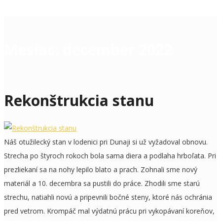
Mesiac:
december 2022
Rekonštrukcia stanu
Náš otužilecký stan v lodenici pri Dunaji si už vyžadoval obnovu.
Strecha po štyroch rokoch bola sama diera a podlaha hrboľata. Pri
prezliekaní sa na nohy lepilo blato a prach. Zohnali sme nový
materiál a 10. decembra sa pustili do práce. Zhodili sme starú
strechu, natiahli novú a pripevnili bočné steny, ktoré nás ochránia
pred vetrom. Krompáč mal výdatnú prácu pri vykopávaní koreňov,