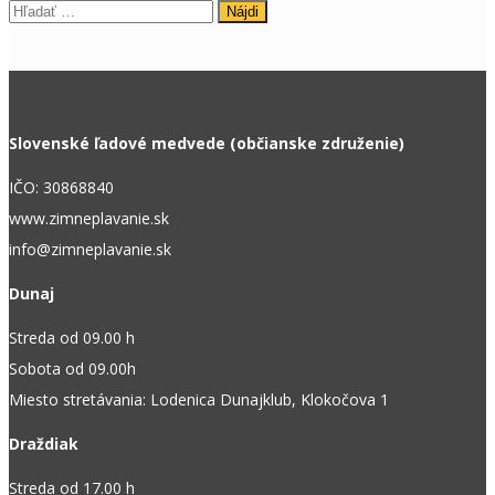
Hľadať:
Slovenské ľadové medvede (občianske združenie)
IČO: 30868840
www.zimneplavanie.sk
info@zimneplavanie.sk
Dunaj
Streda od 09.00 h
Sobota od 09.00h
Miesto stretávania: Lodenica Dunajklub, Klokočova 1
Draždiak
Streda od 17.00 h