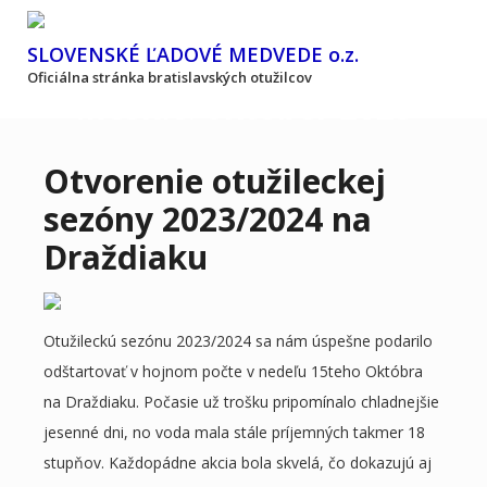
Skip
to
SLOVENSKÉ ĽADOVÉ MEDVEDE o.z.
content
Oficiálna stránka bratislavských otužilcov
Mesiac:
október 2023
Otvorenie otužileckej
sezóny 2023/2024 na
Draždiaku
Otužileckú sezónu 2023/2024 sa nám úspešne podarilo
odštartovať v hojnom počte v nedeľu 15teho Októbra
na Draždiaku. Počasie už trošku pripomínalo chladnejšie
jesenné dni, no voda mala stále príjemných takmer 18
stupňov. Každopádne akcia bola skvelá, čo dokazujú aj